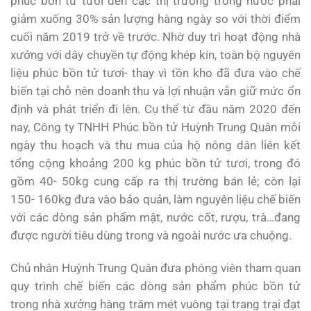
phúc bồn tử tươi đến các thị trường trong nước phải
giảm xuống 30% sản lượng hàng ngày so với thời điểm
cuối năm 2019 trở về trước. Nhờ duy trì hoạt động nhà
xưởng với dây chuyền tự động khép kín, toàn bộ nguyên
liệu phúc bồn tử tươi- thay vì tồn kho đã đưa vào chế
biến tại chỗ nên doanh thu và lợi nhuận vẫn giữ mức ổn
định và phát triển đi lên. Cụ thể từ đầu năm 2020 đến
nay, Công ty TNHH Phúc bồn tử Huỳnh Trung Quân mỗi
ngày thu hoạch và thu mua của hộ nông dân liên kết
tổng cộng khoảng 200 kg phúc bồn tử tươi, trong đó
gồm 40- 50kg cung cấp ra thị trường bán lẻ; còn lại
150- 160kg đưa vào bảo quản, làm nguyên liệu chế biến
với các dòng sản phẩm mật, nước cốt, rượu, trà…đang
được người tiêu dùng trong và ngoài nước ưa chuộng.
Chủ nhân Huỳnh Trung Quân đưa phóng viên tham quan
quy trình chế biến các dòng sản phẩm phúc bồn tử
trong nhà xưởng hàng trăm mét vuông tại trang trại đạt