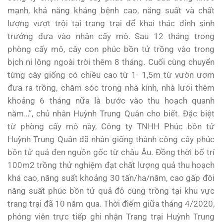
mạnh, khả năng kháng bệnh cao, năng suất và chất
lượng vượt trội tại trang trại để khai thác đỉnh sinh
trưởng đưa vào nhân cấy mô. Sau 12 tháng trong
phòng cấy mô, cây con phúc bồn tử trồng vào trong
bịch ni lông ngoài trời thêm 8 tháng. Cuối cùng chuyển
từng cây giống có chiều cao từ 1- 1,5m từ vườn ươm
đưa ra trồng, chăm sóc trong nhà kính, nhà lưới thêm
khoảng 6 tháng nữa là bước vào thu hoạch quanh
năm…”, chủ nhân Huỳnh Trung Quân cho biết. Đặc biệt
từ phòng cấy mô này, Công ty TNHH Phúc bồn tử
Huỳnh Trung Quân đã nhân giống thành công cây phúc
bồn tử quả đen nguồn gốc từ châu Âu. Đồng thời bố trí
100m2 trồng thử nghiệm đạt chất lượng quả thu hoạch
khá cao, năng suất khoảng 30 tấn/ha/năm, cao gấp đôi
năng suất phúc bồn tử quả đỏ cùng trồng tại khu vực
trang trại đã 10 năm qua. Thời điểm giữa tháng 4/2020,
phóng viên trực tiếp ghi nhận Trang trại Huỳnh Trung