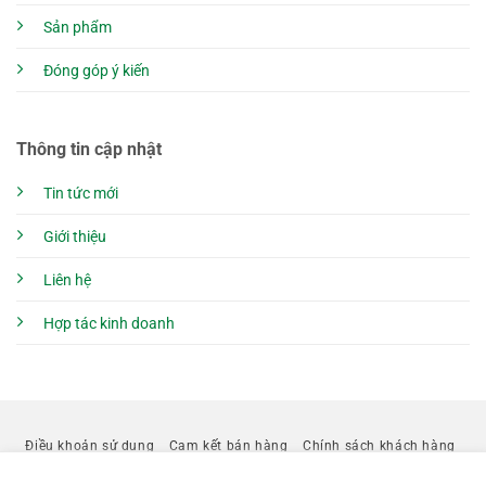
Sản phẩm
Đóng góp ý kiến
Thông tin cập nhật
Tin tức mới
Giới thiệu
Liên hệ
Hợp tác kinh doanh
Điều khoản sử dụng
Cam kết bán hàng
Chính sách khách hàng
Chính sách bảo vệ người tiêu dùng
Chính sách thanh toán
Chính sách kiểm hàng
Chính sách giao hàng