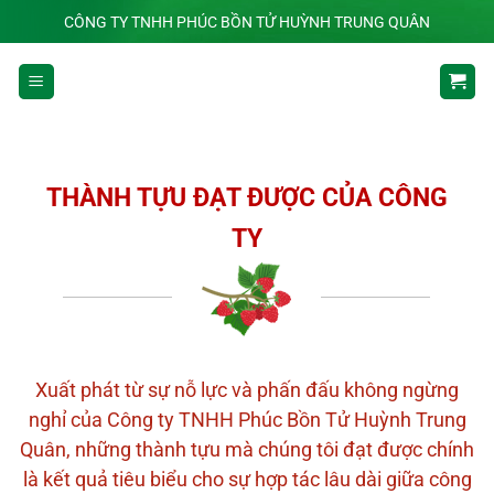
Chuyển
CÔNG TY TNHH PHÚC BỒN TỬ HUỲNH TRUNG QUÂN
đến
nội
dung
THÀNH TỰU ĐẠT ĐƯỢC CỦA CÔNG
TY
Xuất phát từ sự nỗ lực và phấn đấu không ngừng
nghỉ của Công ty TNHH Phúc Bồn Tử Huỳnh Trung
Quân, những thành tựu mà chúng tôi đạt được chính
là kết quả tiêu biểu cho sự hợp tác lâu dài giữa công