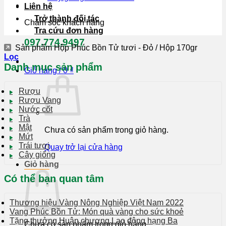
Liên hệ
Trở thành đối tác
Chăm sóc khách hàng
Tra cứu đơn hàng
097.774.9497
Sản phẩm Hộp Phúc Bồn Tử tươi - Đỏ
/
Hộp 170gr
Lọc
Danh mục sản phẩm
Giỏ hàng /
0
₫
Rượu
Rượu Vang
Nước cốt
Trà
Mật
Chưa có sản phẩm trong giỏ hàng.
Mứt
Trái tươi
Quay trở lại cửa hàng
Cây giống
Giỏ hàng
Có thể bạn quan tâm
Thương hiệu Vàng Nông Nghiệp Việt Nam 2022
Vang Phúc Bồn Tử: Món quà vàng cho sức khoẻ
Tặng thưởng Huân chương Lao động hạng Ba
Chưa có sản phẩm trong giỏ hàng.