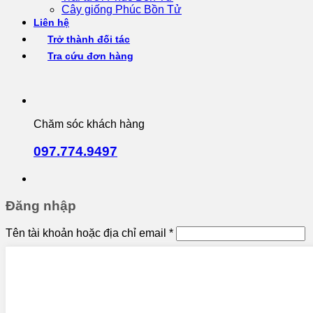
Cây giống Phúc Bồn Tử
Liên hệ
Trở thành đối tác
Tra cứu đơn hàng
Chăm sóc khách hàng
097.774.9497
Đăng nhập
Tên tài khoản hoặc địa chỉ email
*
Mật khẩu
*
Ghi nhớ mật khẩu
Đăng nhập
Quên mật khẩu?