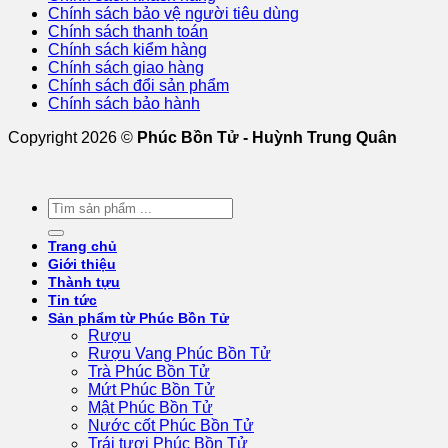
Chính sách bảo vệ người tiêu dùng
Chính sách thanh toán
Chính sách kiểm hàng
Chính sách giao hàng
Chính sách đổi sản phẩm
Chính sách bảo hành
Copyright 2026 ©
Phúc Bồn Tử - Huỳnh Trung Quân
Tìm
kiếm:
Trang chủ
Giới thiệu
Thành tựu
Tin tức
Sản phẩm từ Phúc Bồn Tử
Rượu
Rượu Vang Phúc Bồn Tử
Trà Phúc Bồn Tử
Mứt Phúc Bồn Tử
Mật Phúc Bồn Tử
Nước cốt Phúc Bồn Tử
Trái tươi Phúc Bồn Tử