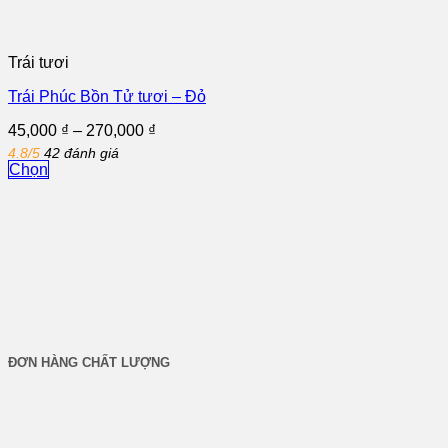
Trái tươi
Trái Phúc Bồn Tử tươi – Đỏ
Khoảng
45,000
₫
–
270,000
₫
giá:
4.8/5
42 đánh giá
từ
Chọn
45,000 ₫
Sản
đến
phẩm
270,000 ₫
này
có
nhiều
biến
thể.
Các
tùy
chọn
ĐƠN HÀNG CHẤT LƯỢNG
có
thể
được
chọn
trên