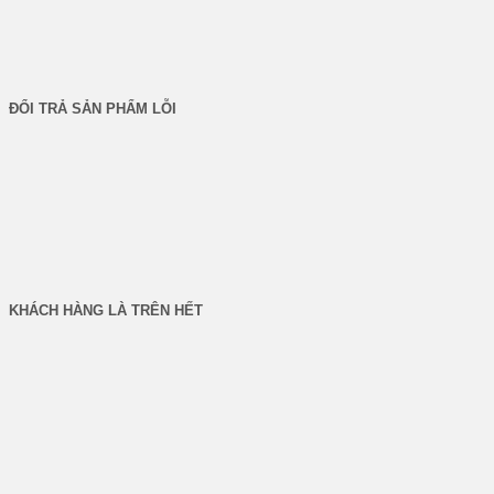
trang
sản
phẩm
ĐỔI TRẢ SẢN PHẨM LỖI
KHÁCH HÀNG LÀ TRÊN HẾT