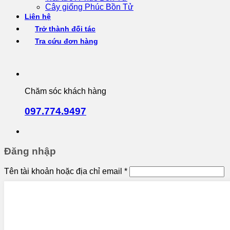
Cây giống Phúc Bồn Tử
Liên hệ
Trở thành đối tác
Tra cứu đơn hàng
Chăm sóc khách hàng
097.774.9497
Đăng nhập
Tên tài khoản hoặc địa chỉ email
*
Mật khẩu
*
Ghi nhớ mật khẩu
Đăng nhập
Quên mật khẩu?