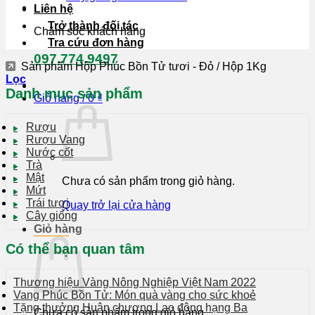
Liên hệ
Trở thành đối tác
Chăm sóc khách hàng
Tra cứu đơn hàng
097.774.9497
Sản phẩm Hộp Phúc Bồn Tử tươi - Đỏ
/
Hộp 1Kg
Lọc
Danh mục sản phẩm
Giỏ hàng /
0
₫
Rượu
Rượu Vang
Nước cốt
Trà
Mật
Chưa có sản phẩm trong giỏ hàng.
Mứt
Trái tươi
Quay trở lại cửa hàng
Cây giống
Giỏ hàng
Có thể bạn quan tâm
Thương hiệu Vàng Nông Nghiệp Việt Nam 2022
Vang Phúc Bồn Tử: Món quà vàng cho sức khoẻ
Tặng thưởng Huân chương Lao động hạng Ba
Chưa có sản phẩm trong giỏ hàng.