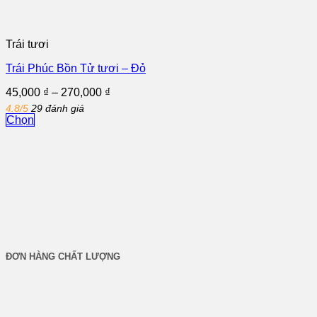
Trái tươi
Trái Phúc Bồn Tử tươi – Đỏ
Khoảng
45,000
₫
–
270,000
₫
giá:
4.8/5
29 đánh giá
từ
Chọn
45,000 ₫
Sản
đến
phẩm
270,000 ₫
này
có
nhiều
biến
thể.
Các
tùy
chọn
ĐƠN HÀNG CHẤT LƯỢNG
có
thể
được
chọn
trên