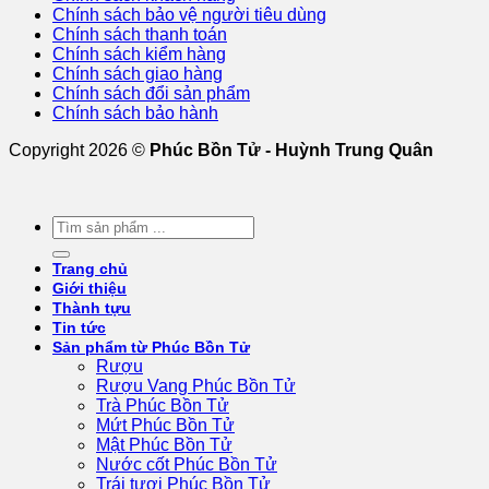
Chính sách bảo vệ người tiêu dùng
Chính sách thanh toán
Chính sách kiểm hàng
Chính sách giao hàng
Chính sách đổi sản phẩm
Chính sách bảo hành
Copyright 2026 ©
Phúc Bồn Tử - Huỳnh Trung Quân
Tìm
kiếm:
Trang chủ
Giới thiệu
Thành tựu
Tin tức
Sản phẩm từ Phúc Bồn Tử
Rượu
Rượu Vang Phúc Bồn Tử
Trà Phúc Bồn Tử
Mứt Phúc Bồn Tử
Mật Phúc Bồn Tử
Nước cốt Phúc Bồn Tử
Trái tươi Phúc Bồn Tử