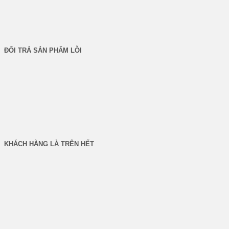
trang
sản
phẩm
ĐỔI TRẢ SẢN PHẨM LỖI
KHÁCH HÀNG LÀ TRÊN HẾT