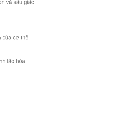
on và sâu giấc
 của cơ thể
ình lão hóa