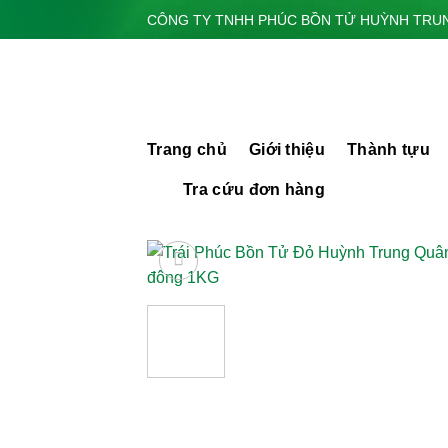
Chuyển
CÔNG TY TNHH PHÚC BỒN TỬ HUỲNH TRU
đến
nội
dung
Trang chủ
Giới thiệu
Thành tựu
Tra cứu đơn hàng