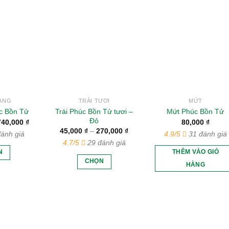
ANG
TRÁI TƯƠI
MỨT
Trái Phúc Bồn Tử tươi –
c Bồn Tử
Mứt Phúc Bồn Tử
Đỏ
Khoảng
740,000
₫
80,000
₫
giá:
Khoảng
45,000
₫
–
270,000
₫
ánh giá
4.9/5
31 đánh giá
từ
giá:
4.7/5
29 đánh giá
700,000 ₫
từ
đến
45,000 ₫
N
THÊM VÀO GIỎ
740,000 ₫
đến
CHỌN
ản
HÀNG
270,000 ₫
Sản
hẩm
phẩm
ày
này
ó
có
iều
nhiều
ến