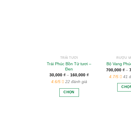
TRÁI TƯƠI
RƯỢU V
Trái Phúc Bồn Tử tươi –
Bộ Vang Phú
Đen
700,000
₫
–
Khoảng
30,000
₫
–
160,000
₫
4.7/5
41 đ
giá:
4.6/5
22 đánh giá
từ
30,000 ₫
CHỌ
đến
CHỌN
S
160,000 ₫
Sản
p
phẩm
n
này
c
có
nh
nhiều
bi