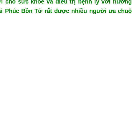
i cho sức khỏe và điều trị bệnh lý với hương
rái Phúc Bồn Tử rất được nhiều người ưa chu