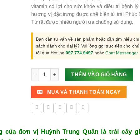
vitamin có lợi cho sức khỏe và điều trị bệnh lý
hương vị đặc trưng được chế biến từ trái Phúc
Tử rất được nhiều người ưa chuộng sử dụng.
Bạn cần tư vấn về sản phẩm hoặc cần tìm hiểu chí
sách dành cho đại lý? Vui lòng gọi trực tiếp cho ch
tôi qua Hotline
097.774.9497
hoặc
Chat Messenger
Trái Phúc Bồn Tử Đỏ - Cấp đông 1KG số lượng
THÊM VÀO GIỎ HÀNG
MUA VÀ THANH TOÁN NGAY
 của đơn vị Huỳnh Trung Quân là trái cây g