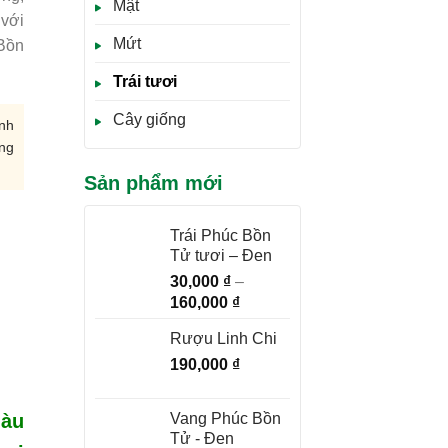
Mật
 với
Mứt
 Bồn
Trái tươi
Cây giống
nh
úng
Sản phẩm mới
Trái Phúc Bồn
Tử tươi – Đen
30,000
₫
–
Khoảng
160,000
₫
giá:
Rượu Linh Chi
từ
190,000
₫
30,000 ₫
đến
160,000 ₫
Vang Phúc Bồn
iàu
Tử - Đen