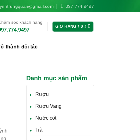
ynhtrungquan@gmail.com
097 774 9497
Chăm sóc khách hàng
GIỎ HÀNG /
0
₫
097.774.9497
rở thành đối tác
Danh mục sản phẩm
Rượu
Rượu Vang
Nước cốt
Trà
ỳnh
ng,