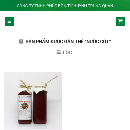
Chuyển
CÔNG TY TNHH PHÚC BỒN TỬ HUỲNH TRUNG QUÂN
đến
nội
dung
SẢN PHẨM ĐƯỢC GẮN THẺ “NƯỚC CỐT”
LỌC