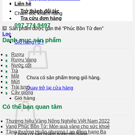
Liên hệ
Trở thành đối tác
Chăm sóc khách hàng
Tra cứu đơn hàng
097.774.9497
Sản phẩm được gắn thẻ “Phúc Bồn Tử đen”
Lọc
Danh mục sản phẩm
Giỏ hàng /
0
₫
Rượu
Rượu Vang
Nước cốt
Trà
Mật
Chưa có sản phẩm trong giỏ hàng.
Mứt
Trái tươi
Quay trở lại cửa hàng
Cây giống
Giỏ hàng
Có thể bạn quan tâm
Thương hiệu Vàng Nông Nghiệp Việt Nam 2022
Vang Phúc Bồn Tử: Món quà vàng cho sức khoẻ
Tặng thưởng Huân chương Lao động hạng Ba
Chưa có sản phẩm trong giỏ hàng.