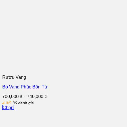
Rượu Vang
Bộ Vang Phúc Bồn Tử
Khoảng
700,000
₫
–
740,000
₫
giá:
4.9/5
36 đánh giá
từ
Chọn
700,000 ₫
Sản
đến
phẩm
740,000 ₫
này