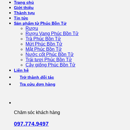
Trang chủ
Giới thiệu
Thành tựu
Tin tức
Sản phẩm từ Phúc Bồn Tử
Rượu
Rượu Vang Phúc Bồn Tử
Trà Phúc Bồn Tử
Mứt Phúc Bồn Tử
Mật Phúc Bồn Tử
Nước cốt Phúc Bồn Tử
Trái tươi Phúc Bồn Tử
Cây giống Phúc Bồn Tử
Liên hệ
Trở thành đối tác
Tra cứu đơn hàng
Chăm sóc khách hàng
097.774.9497