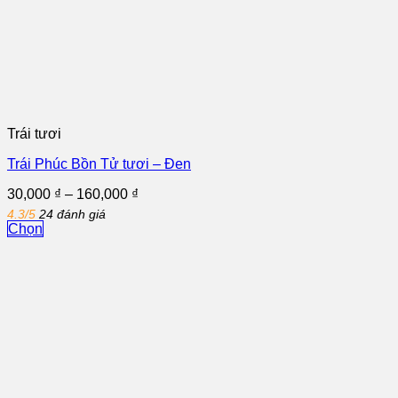
Trái tươi
Trái Phúc Bồn Tử tươi – Đen
Khoảng
30,000
₫
–
160,000
₫
giá:
4.3/5
24 đánh giá
từ
Chọn
30,000 ₫
Sản
đến
phẩm
160,000 ₫
này
có
nhiều
biến
thể.
Các
tùy
chọn